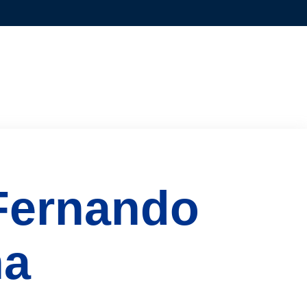
 Fernando
na