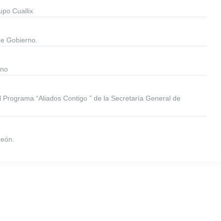
upo Cuallix
 de Gobierno.
rno
 Programa “Aliados Contigo ” de la Secretaría General de
León.